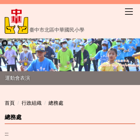
跳
到
主
要
臺中市北區中華國民小學
內
容
區
運動會表演
首頁
行政組織
總務處
總務處
:::